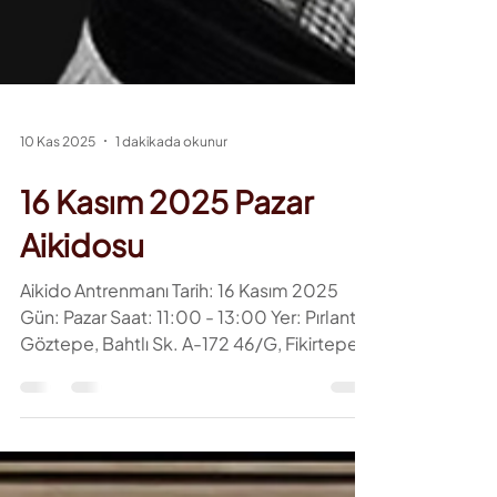
10 Kas 2025
1 dakikada okunur
16 Kasım 2025 Pazar
Aikidosu
Aikido Antrenmanı Tarih: 16 Kasım 2025
Gün: Pazar Saat: 11:00 - 13:00 Yer: Pırlanta
Göztepe, Bahtlı Sk. A-172 46/G, Fikirtepe
34729 Kadıköy/İSTANBUL Öğretmen:
Sensei Cevdet Yıldız (7. Dan) Aikido, Japon
kökenli bir savaş sanatı olup, rakibin
gücünü ve hareketlerini kullanarak onları