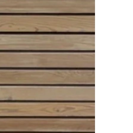
etkisiz hale getirmeyi amaçlar. Aikido,
sadece fiziksel bir savaş sanatı değil, aynı
zamanda zihinsel ve ruhsal bir disiplin olarak
da kabul edilmektedir. Bu sanat, savunma
teknikleri, düşme ve yu