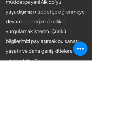
müddetçe yani Aikido'yu
yaşadığımız müddetçe öğrenmeye
devam edeceğimi özellikle
vurgulamak isterim. Çünkü
bilgilerimizi paylaşırsak bu sanatı
yaşatır ve daha geniş kitlelere
ulaştırabiliriz."
2020 senesinde kendisinin de ilk
dojosu olan Aikido Spor Merkezi'ni
ismen yaşatabilmek için dojosunu
sadece Aikido Sanatı ve
arakesitinde yer alan diğer savaş